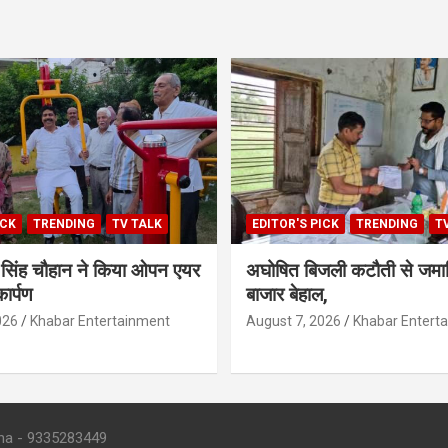
ICK
TRENDING
TV TALK
EDITOR'S PICK
TRENDING
T
ेश सिंह चौहान ने किया ओपन एयर
अघोषित बिजली कटौती से जमान
ार्पण
बाजार बेहाल,
026
Khabar Entertainment
August 7, 2026
Khabar Entert
 - 9335283449