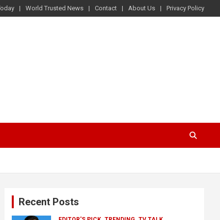
Today
World Trusted News
Contact
About Us
Privacy Policy
Recent Posts
EDITOR'S PICK
TRENDING
TV TALK