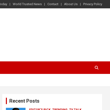
Today
World Trusted News
Contact
About Us
Privacy Policy
Recent Posts
EDITOR'S PICK
TRENDING
TV TALK