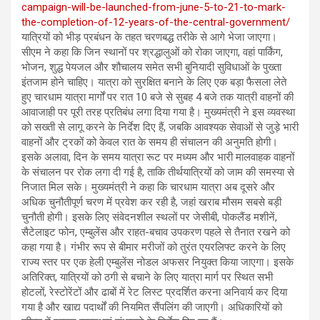
campaign-will-be-launched-from-june-5-to-21-to-mark-
the-completion-of-12-years-of-the-central-government/
यात्रियों को भीड़ प्रबंधन के तहत चरणबद्ध तरीके से आगे भेजा जाएगा।
सीएम ने कहा कि जिन स्थानों पर श्रद्धालुओं को रोका जाएगा, वहां पार्किंग,
भोजन, शुद्ध पेयजल और शौचालय समेत सभी बुनियादी सुविधाओं के पुख्ता
इंतजाम होने चाहिए। यात्रा को सुरक्षित बनाने के लिए एक बड़ा फैसला लेते
हुए चारधाम यात्रा मार्गों पर रात 10 बजे से सुबह 4 बजे तक यात्री वाहनों की
आवाजाही पर पूरी तरह प्रतिबंध लगा दिया गया है। मुख्यमंत्री ने इस व्यवस्था
को सख्ती से लागू करने के निर्देश दिए हैं, जबकि आवश्यक सेवाओं से जुड़े भारी
वाहनों और ट्रकों को केवल रात के समय ही संचालन की अनुमति होगी।
इसके अलावा, दिन के समय यात्रा रूट पर मध्यम और भारी मालवाहक वाहनों
के संचालन पर रोक लगा दी गई है, ताकि तीर्थयात्रियों को जाम की समस्या से
निजात मिल सके। मुख्यमंत्री ने कहा कि चारधाम यात्रा अब दूसरे और
अधिक चुनौतीपूर्ण चरण में प्रवेश कर रही है, जहां खराब मौसम सबसे बड़ी
चुनौती होगी। इसके लिए संवेदनशील स्थलों पर जेसीबी, पोकलैंड मशीनें,
सैटेलाइट फोन, एम्बुलेंस और राहत-बचाव उपकरण पहले से तैनात रखने को
कहा गया है। गंभीर रूप से बीमार मरीजों को तुरंत एयरलिफ्ट करने के लिए
राज्य स्तर पर एक हेली एम्बुलेंस नोडल अफसर नियुक्त किया जाएगा। इसके
अतिरिक्त, यात्रियों को ठगी से बचाने के लिए यात्रा मार्ग पर स्थित सभी
होटलों, रेस्टोरेंटों और ढाबों में रेट लिस्ट प्रदर्शित करना अनिवार्य कर दिया
गया है और खाद्य पदार्थों की नियमित सैंपलिंग की जाएगी। अधिकारियों को