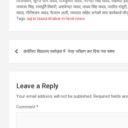
जिजयावन, सूरज भान यादव, राजकुमार यादव, नरेन्द्र सिंह यादव, मोहम्मद इखला
जयराम सिंह, राममूर्ति तिवारी, अशवेन्द्र यादव, माधव सिंह यादव, जलील मंसूर
यादव, गौरीशंकर यादव, फैजान अली, रामपाल सहित अनेकों सपा कार्यकर्ता मौज
Tags:
aaj ki taaza khabar in hindi news
Post
कंपोजिट विद्यालय पचपेड़वा में नेत्र परीक्षण कर दिया गया चश्मा
navigation
Leave a Reply
Your email address will not be published.
Required fields a
Comment
*