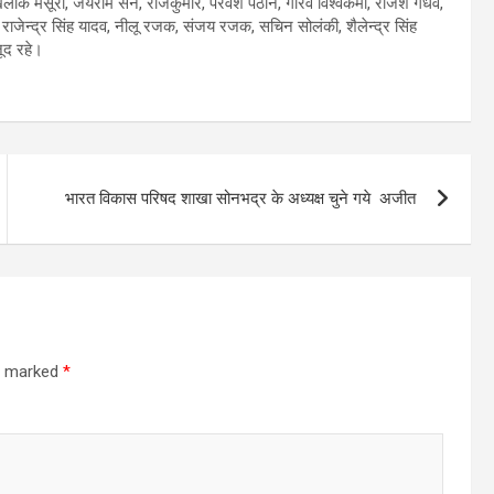
क मंसूरी, जयराम सेन, राजकुमार, परवेश पठान, गौरव विश्वकर्मा, राजेश गंधर्व,
ी, राजेन्द्र सिंह यादव, नीलू रजक, संजय रजक, सचिन सोलंकी, शैलेन्द्र सिंह
ूद रहे।
भारत विकास परिषद शाखा सोनभद्र के अध्यक्ष चुने गये अजीत
re marked
*