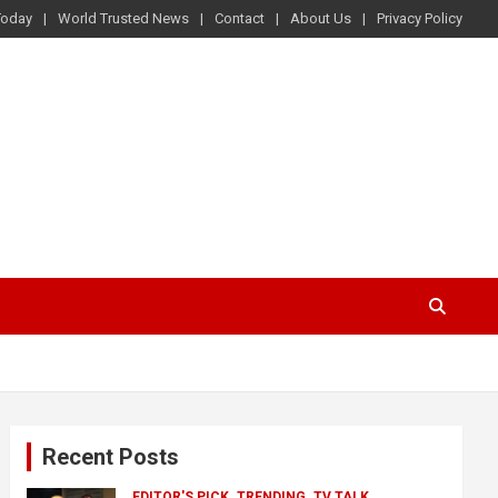
Today
World Trusted News
Contact
About Us
Privacy Policy
Recent Posts
EDITOR'S PICK
TRENDING
TV TALK