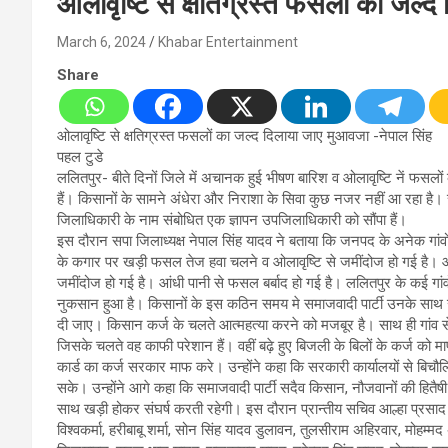
ओलावृष्टि से क्षतिग्रस्त फसलों का जल्
March 6, 2024
Khabar Entertainment
Share
ओलावृष्टि से क्षतिग्रस्त फसलों का जल्द दिलाया जाए मुआवजा -नेपाल सिंह
पहल टुडे
ललितपुर- बीते दिनों जिले में अचानक हुई भीषण बारिश व ओलावृष्टि नें फसलो
हैं। किसानों के सामने अंधेरा और निराशा के सिवा कुछ नजर नहीं आ रहा है। स
जिलाधिकारी के नाम संबोधित एक ज्ञापन उपजिलाधिकारी को सौंपा हैं।
इस दौरान सपा जिलाध्यक्ष नेपाल सिंह यादव ने बताया कि जनपद के अनेक गांवों
के कगार पर खड़ी फसल तेज हवा चलने व ओलावृष्टि से जमींदोज हो गई है। आ
जमींदोज हो गई है। आंधी पानी से फसल बर्बाद हो गई है। ललितपुर के कई गांवों
नुकसान हुआ है। किसानों के इस कठिन समय मे समाजवादी पार्टी उनके साथ खड
दी जाए। किसान कर्ज के चलते आत्महत्या करने को मजबूर है। साथ ही गांव स
जिसके चलते वह काफी परेशान हैं। वहीं बढ़े हुए बिजली के बिलों के कर्ज 
कार्ड का कर्ज सरकार माफ करे। उन्होंने कहा कि सरकारी कार्यालयों से बिच
सके। उन्होंने आगे कहा कि समाजवादी पार्टी सदैव किसान, नौजवानों की हितैष
साथ खड़ी होकर संघर्ष करती रहेगी। इस दौरान प्रान्तीय सचिव आल्हा प्रसाद न
विश्वकर्मा, हरीबाबू शर्मा, सोन सिंह यादव डुलावन, तुलसीराम अहिरवार, मोहम