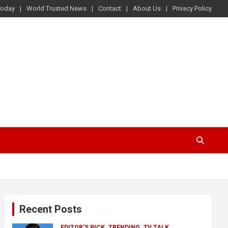
Today
World Trusted News
Contact
About Us
Privacy Policy
Recent Posts
EDITOR'S PICK
TRENDING
TV TALK