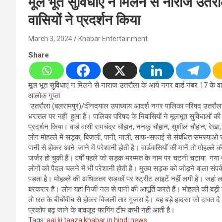
मूल भूत सुविधाएं न मिलने से नाराज उतरौल
वासियों ने प्रदर्शन किया
March 3, 2024
Khabar Entertainment
Share
मूल भूत सुविधाएं न मिलने से नाराज उतरौला के आर्य नगर वार्ड नंबर 17 के वार्
आलोक गुप्ता
उतरौला (बलरामपुर)/दीनदयाल उपाध्याय आदर्श नगर पालिका परिषद उतरौला क
धरातल पर नहीं हुआ है। पालिका परिषद के निवासियों ने मूलभूत सुविधाओं की म
प्रदर्शन किया। वार्ड वासी रामचंद्र चौहान, ननकू चौहान, सुशील चौहान, रेखा
लोग मोहल्ले में सड़क, बिजली, पानी, नाली, साफ-सफाई से संबंधित समस्याओ से 
पानी से होकर आने-जाने में परेशानी होती है। वार्डवासियों की मानें तो मोह
जर्जर हो चुकी हैं। वर्षों पहले जो सड़क मरम्मत के नाम पर चटनी चटाय
लोगों को पैदल चलने में भी परेशानी होती है। मुख्य सड़क को जोड़ने वाला संपर्क
पड़ता है। मोहल्ले की अधिकतर सड़कों पर स्ट्रीट लाइटें नहीं लगी हैं। जहां
बरकरार है। लोग यहां निजी नल से पानी की आपूर्ति करते हैं। मोहल्ले की बड़
तो छत के बीचोंबीच से होकर बिजली तार गुजरा है। यह बड़े हादसा को दावत दे 
प्रकोप बढ़ जाने के बावजूद फागिंग टीम कभी नहीं आती है।
Tags:
aaj ki taaza khabar in hindi news