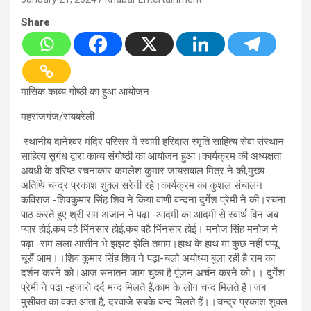
Share
मासिक काव्य गोष्ठी का हुआ आयोजन
महराजगंज/रायबरेली
स्थानीय दानेश्वर मंदिर परिसर में स्वामी हरिदास स्मृति साहित्य सेवा संस्थान
साहित्य सुगंध द्वारा काव्य संगोष्ठी का आयोजन हुआ।कार्यक्रम की अध्यक्षता
अवधी के वरिष्ठ रचनाकार कमलेश कुमार जायसवाल मित्र ने की,मुख्य
अतिथि चन्द्र प्रकाश शुक्ल सरेनी रहे।कार्यक्रम का कुशल संचालन
कविराज -शिवकुमार सिंह शिव ने किया वाणी वन्दना दुर्गेश प्रेमी ने की।रचना
पाठ करते हुए श्री राम अंजान ने पढ़ा -आदमी का आदमी से स्वार्थ बिन जब
प्यार होई,कब वहै भिंनसार होई,कब वहै भिंनसार होई। मनोज सिंह मनोज ने
पढ़ा -राम लला आसीन भे झंझट झेलि तमाम।हाथ के हाथ मा कुछ नहीं पप्पू
चूसैं आम।।शिव कुमार सिंह शिव ने पढ़ा-चलो अयोध्या बुला रही है राम का
दर्शन करने को।आज सनातन जाग चुका है पूंजन अर्चन करने को।। दुर्गेश
प्रेमी ने पढा -हजारो दर्द मन्द मिलते हैं,काम के लोग चन्द मिलते हैं।जब
मुसीबत का वक्त आता है, दरवाजे सबके बन्द मिलते हैं।।चन्द्र प्रकाश शुक्ल