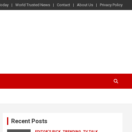
Today
World Trusted News
Contact
About Us
Privacy Policy
Recent Posts
EDITOR'S PICK
TRENDING
TV TALK