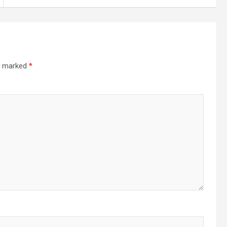
re marked
*