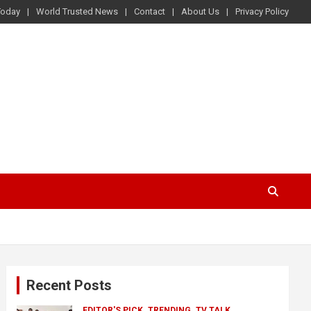
Today
World Trusted News
Contact
About Us
Privacy Policy
Recent Posts
EDITOR'S PICK
TRENDING
TV TALK