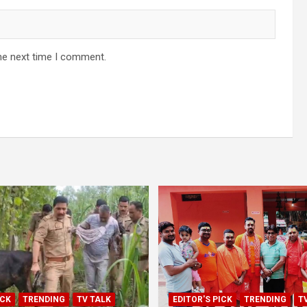
he next time I comment.
ICK
TRENDING
TV TALK
EDITOR'S PICK
TRENDING
T