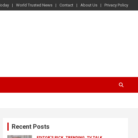
Today
World Trusted News
Contact
About Us
Privacy Policy
Recent Posts
EDITOR'S PICK
TRENDING
TV TALK