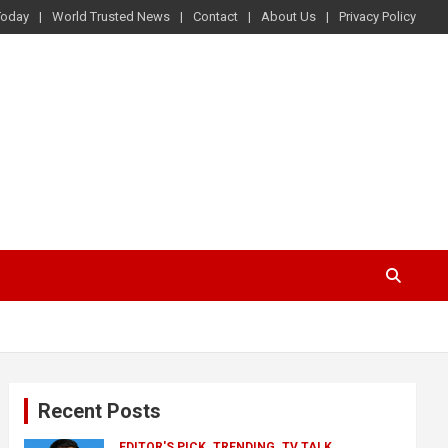
Today
World Trusted News
Contact
About Us
Privacy Policy
Recent Posts
EDITOR'S PICK
TRENDING
TV TALK