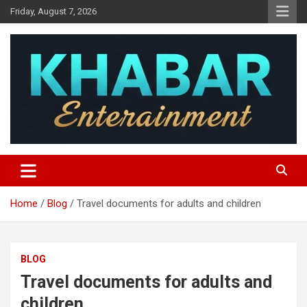
Skip
Friday, August 7, 2026
to
content
Khabar Entertainment
Home
Blog
Travel documents for adults and children
BLOG
Travel documents for adults and
children