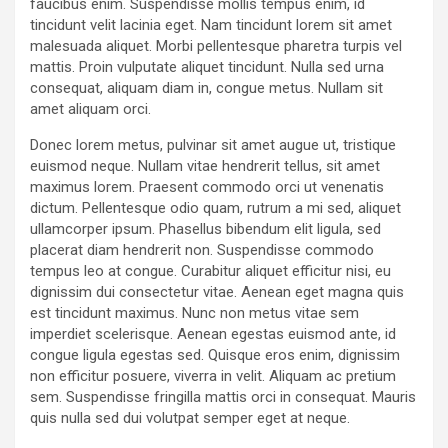
faucibus enim. Suspendisse mollis tempus enim, id
tincidunt velit lacinia eget. Nam tincidunt lorem sit amet
malesuada aliquet. Morbi pellentesque pharetra turpis vel
mattis. Proin vulputate aliquet tincidunt. Nulla sed urna
consequat, aliquam diam in, congue metus. Nullam sit
amet aliquam orci.
Donec lorem metus, pulvinar sit amet augue ut, tristique
euismod neque. Nullam vitae hendrerit tellus, sit amet
maximus lorem. Praesent commodo orci ut venenatis
dictum. Pellentesque odio quam, rutrum a mi sed, aliquet
ullamcorper ipsum. Phasellus bibendum elit ligula, sed
placerat diam hendrerit non. Suspendisse commodo
tempus leo at congue. Curabitur aliquet efficitur nisi, eu
dignissim dui consectetur vitae. Aenean eget magna quis
est tincidunt maximus. Nunc non metus vitae sem
imperdiet scelerisque. Aenean egestas euismod ante, id
congue ligula egestas sed. Quisque eros enim, dignissim
non efficitur posuere, viverra in velit. Aliquam ac pretium
sem. Suspendisse fringilla mattis orci in consequat. Mauris
quis nulla sed dui volutpat semper eget at neque.