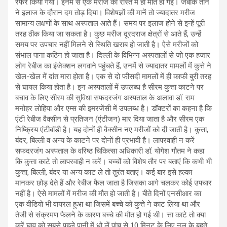
रेफर किया गया। इनमें से एक मरीज की रास्ते में ही मौत हो गई। जबकि तीन
ने इलाज के दौरान दम तोड़ दिया। विशेषज्ञाें की मानें तो ज्यादातर मरीज
सामान्य लक्षणाें के साथ अस्पताल आते हैं। समय पर इलाज होने से इन्हें पूरी
तरह ठीक किया जा सकता है। कुछ मरीज दूरदराज क्षेत्राें से आते हैं, उन्हें
समय पर उपचार नहीं मिलने से स्थिति खराब हो जाती है। ऐसे मरीजों को
संभाल पाना कठिन हो जाता है। दिल्ली के विभिन्न अस्पतालों से जो एक हजार
लोग रेबीज का इंजेक्शन लगवाने पहुंचते हैं, उनमें से ज्यादातर मामलों में कुत्ते ने
खेल-खेल में दांत मारा होता है। एक से दो फीसदी मामलों में ही काफी बुरी तरह
से घायल किया होता है। इन अस्पतालों में उपलब्ध है सीरम कुत्ता काटने पर
बचाव के लिए सीरम की सुविधा सफदरजंग अस्पताल के अलावा डॉ. राम
मनोहर लोहिया और एम्स की इमरजेंसी में उपलब्ध है। डॉक्टरों का कहना है कि
एंटी रेबीज वैक्सीन से प्रतिजन (एंटीजन) मार दिया जाता है और सीरम एक
निष्क्रिय एंटीबॉडी है। यह दोनों ही वैक्सीन नए मरीजों को दी जाती है। कुत्ता,
बंदर, बिल्ली व अन्य के काटने पर दोनाें ही प्रभावी है। लापरवाही न करें
सफदरजंग अस्पताल के वरिष्ठ चिकित्सा अधिकारी डॉ. योगेश गौतम ने कहा
कि कुत्ता काटे तो लापरवाही न करें। बच्चों को विशेष तौर पर बताएं कि कभी भी
कुत्ता, बिल्ली, बंदर या अन्य काट ले तो तुरंत बताएं। कई बार इसे हल्का
मानकर छोड़ देते हैं और रेबीज फैल जाता है जिसका आगे चलकर कोई उपचार
नहीं है। ऐसे मामलों में मरीज की मौत हो जाती है। बीते दिनों एनसीआर का
एक वीडियो भी वायरल हुआ था जिसमें बच्चे को कुत्ते ने काट लिया था और
तेजी से संक्रमण फैलने के कारण बच्चे की मौत हो गई थी। त्ता काटे तो क्या
करें घाव को सबसे पहले पानी में धो लें पांच से 10 मिनट के लिए नल के बहते