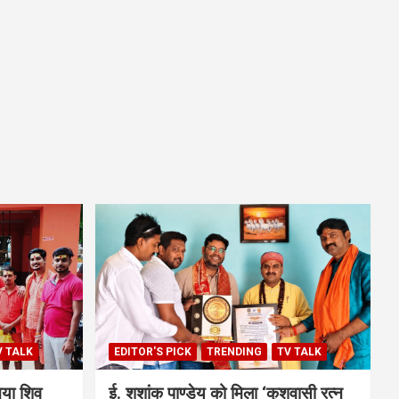
V TALK
EDITOR'S PICK
TRENDING
TV TALK
िया शिव
ई. शशांक पाण्डेय को मिला ‘कुशवासी रत्न