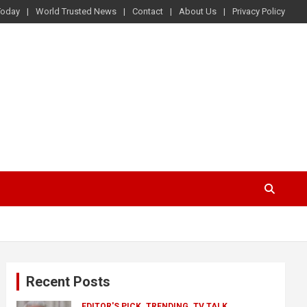
Today
World Trusted News
Contact
About Us
Privacy Policy
Recent Posts
EDITOR'S PICK
TRENDING
TV TALK