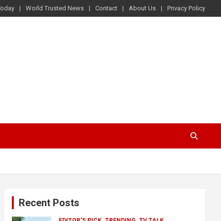
Today
World Trusted News
Contact
About Us
Privacy Policy
Recent Posts
EDITOR'S PICK
TRENDING
TV TALK