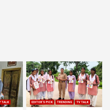
V TALK
EDITOR'S PICK
TRENDING
TV TALK