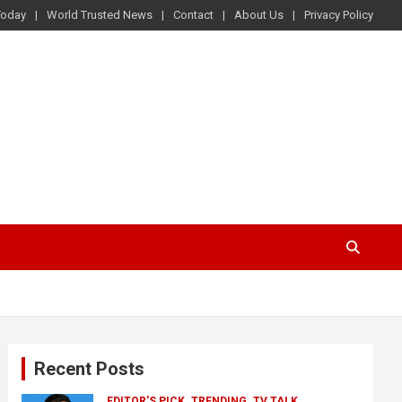
Today
World Trusted News
Contact
About Us
Privacy Policy
Recent Posts
EDITOR'S PICK
TRENDING
TV TALK