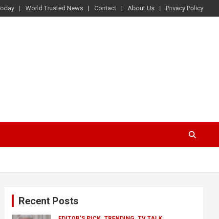
Today
World Trusted News
Contact
About Us
Privacy Policy
Recent Posts
EDITOR'S PICK
TRENDING
TV TALK