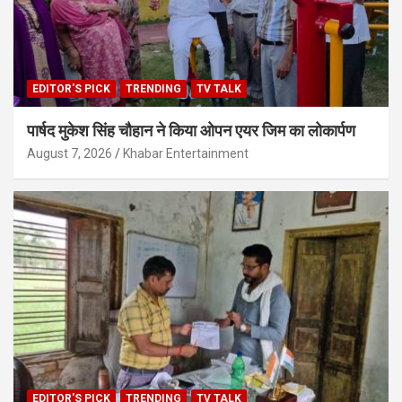
EDITOR'S PICK
TRENDING
TV TALK
पार्षद मुकेश सिंह चौहान ने किया ओपन एयर जिम का लोकार्पण
August 7, 2026
Khabar Entertainment
EDITOR'S PICK
TRENDING
TV TALK