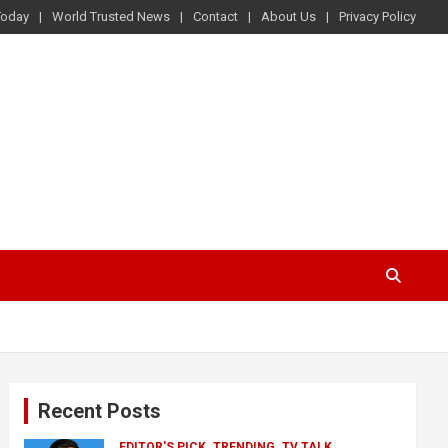
Today
World Trusted News
Contact
About Us
Privacy Policy
Recent Posts
EDITOR'S PICK
TRENDING
TV TALK