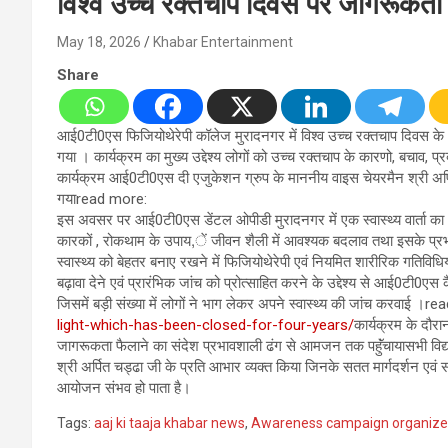
विश्व उच्च रक्तचाप दिवस पर जागरूक
May 18, 2026
Khabar Entertainment
Share
आई0टी0एस फिजियोथेरेपी कॉलेज मुरादनगर में विश्व उच्च रक्तचाप दिवस 
गया । कार्यक्रम का मुख्य उद्देश्य लोगों को उच्च रक्तचाप के कारणो, बचाव
कार्यक्रम आई0टी0एस दी एजुकेशन ग्रुप के माननीय वाइस चेयरमैन श्री अर्पित च
गयाread more:
इस अवसर पर आई0टी0एस डेंटल ओपीडी मुरादनगर में एक स्वास्थ्य वार्ता का
कारकों , रोकथाम के उपाय,ें जीवन शैली में आवश्यक बदलाव तथा इसके प्रभाव
स्वास्थ्य को बेहतर बनाए रखने में फिजियोथेरेपी एवं नियमित शारीरिक गतिविध
बढ़ावा देने एवं प्रारंभिक जांच को प्रोत्साहित करने के उद्देश्य से आई0टी0
जिसमें बड़ी संख्या में लोगों ने भाग लेकर अपने स्वास्थ्य की जांच करवाई ।r
light-which-has-been-closed-for-four-years/
कार्यक्रम के दौरान
जागरूकता फैलाने का संदेश प्रभावशाली ढंग से आमजन तक पहॅुंचायासभी विद्या
श्री अर्पित चड्ढा जी के प्रति आभार व्यक्त किया जिनके सतत मार्गदर्शन एवं
आयोजन संभव हो पाता है।
Tags:
aaj ki taaja khabar news
,
Awareness campaign organized