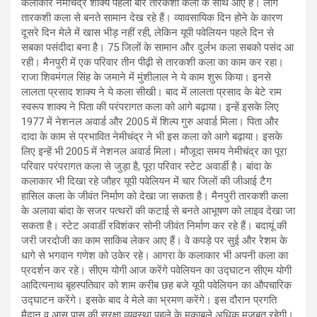
कलाकार नेमीचंद्र शाक्य पहली बार तारकशी कला के साथ आए हैं। लोग
तारकशी कला से बनते सामान देख रहे हैं। व्यावसायिक दिन होने के कारण
दूसरे दिन मेले में खास भीड़ नहीं रही, लेकिन यूपी पवेलियन पहले दिन से
सबका पसंदीदा बना है। 75 जिलों के सामान और दुर्लभ कला सबको पसंद आ
रही। मैनपुरी में एक परिवार तीन पीढ़ी से तारकशी कला का काम कर रहा।
राजा शिवमंगल सिंह के जमाने में मुंशीलाल ने ये काम शुरू किया। इनसे
लालता प्रसाद शाक्य ने ये कला सीखी। बाद में लालता प्रसाद के बेटे राम
स्वरूप शाक्य ने पिता की परंपरागत कला को आगे बढ़ाया। इन्हें इसके लिए
1977 में नेशनल अवार्ड और 2005 में शिल्प गुरु अवार्ड मिला। पिता और
दादा के काम से प्रभावित नेमीचंद्र ने भी इस कला को आगे बढ़ाया। इसके
लिए इन्हें भी 2005 में नेशनल अवार्ड मिला। मौजूदा समय नेमीचंद्र का पूरा
परिवार परंपरागत कला से जुड़ा है, पूरा परिवार स्टेट अवार्डी है। बांदा के
कलाकार भी दिखा रहे जौहर यूपी पवेलियन में चार जिलों की जीआई टैग
हासिल कला के जीवंत निर्माण को देखा जा सकता है। मैनपुरी तारकशी कला
के अलावा बांदा के सजर पत्थरों की कटाई से बनते आभूषण को लाइव देखा जा
सकता है। स्टेट अवार्डी रविशंकर सोनी जीवंत निर्माण कर रहे हैं। बदायूं की
जरी जरदोजी का काम साकिब लेकर आए हैं। वे कपड़े पर सुई और रेशम के
धागे से भगवान गणेश को उकेर रहे। आगरा के कलाकार भी अपनी कला का
प्रदर्शन कर रहे। सीएम योगी आज करेंगे पवेलियन का उद्घाटन सीएम योगी
आदित्यनाथ बृहस्पतिवार को शाम करीब छह बजे यूपी पवेलियन का औपचारिक
उद्घाटन करेंगे। इसके बाद वे मेले का भ्रमण करेंगे। इस दौरान प्रगति
मैदान व आस पास की सुरक्षा व्यवस्था पहले के मुकाबले अधिक मजबूत रहेगी।